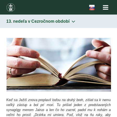
13. nedeľa v Cezročnom období
Keď sa Ježiš znova preplavil loďou na druhý breh, zišiel sa k nemu
veľký zástup a bol pri mori. Tu prišiel jeden z predstavených
synagógy menom Jairus a len čo ho zazrel, padol mu k nohám a
veľmi ho prosil: „Dcérka mi umiera. Poď, vlož na ňu ruky, aby