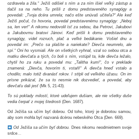
ozdravela a žila.“ Ježiš odišiel s ním a za ním išiel veľký zástup a
tlačil sa na neho. Tu prišli z domu predstaveného synagógy a
povedali: „Tvoja dcéra umrela; načo ešte unúvaš učiteľa?“ Ale keď
Ježiš počul, čo hovoria, povedal predstavenému synagógy: „Neboj
sa, len ver!“ A nikomu nedovolil ísť za sebou, iba Petrovi, Jakubovi
a Jakubovmu bratovi Jánovi. Keď prišli k domu predstaveného
synagógy, videl rozruch, plač a veľké bedákanie. Vošiel dnu a
povedal im: „Prečo sa plašíte a nariekate? Dievča neumrelo, ale
spí.“ Oni ho vysmiali. Ale on všetkých vyhnal, vzal so sebou otca a
matku dievčaťa a tých, čo boli s ním, vstúpil ta, kde dievča ležalo,
chytil ho za ruku a povedal mu: „Talitha kum!“, čo v preklade
znamená: „Dievča, hovorím ti, vstaň!“ A dievča hneď vstalo a
chodilo; malo totiž dvanásť rokov. I stŕpli od veľkého úžasu. On im
prísne prikázal, že sa to nesmie nik dozvedieť, a povedal, aby
dievčaťu dali jesť
(Mk 5, 21-43).
To sú poklady milostí, ktoré udeľujem dušiam, ale nie všetky duše
vedia čerpať z mojej štedrosti
(Den. 1687).
Od Ježiša sa učím byť dobrou. Od toho, ktorý je dobrotou samou,
aby som mohla byť nazvaná dcérou nebeského Otca (Den. 669).
Od Ježiša sa učím byť dobrou.
Dnes nikomu neodmietnem svoje
srdce…