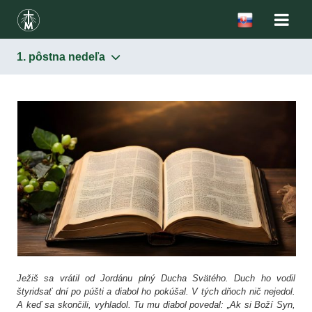
1. pôstna nedeľa
Ježiš sa vrátil od Jordánu plný Ducha Svätého. Duch ho vodil
štyridsať dní po púšti a diabol ho pokúšal. V tých dňoch nič nejedol.
A keď sa skončili, vyhladol. Tu mu diabol povedal: „Ak si Boží Syn,