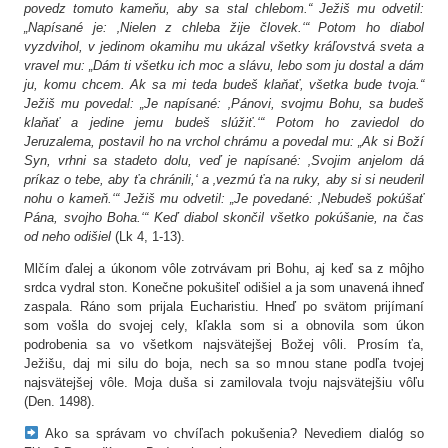
povedz tomuto kameňu, aby sa stal chlebom.“ Ježiš mu odvetil:
„Napísané je: ‚Nielen z chleba žije človek.‘“ Potom ho diabol
vyzdvihol, v jedinom okamihu mu ukázal všetky kráľovstvá sveta a
vravel mu: „Dám ti všetku ich moc a slávu, lebo som ju dostal a dám
ju, komu chcem. Ak sa mi teda budeš klaňať, všetka bude tvoja.“
Ježiš mu povedal: „Je napísané: ‚Pánovi, svojmu Bohu, sa budeš
klaňať a jedine jemu budeš slúžiť.‘“ Potom ho zaviedol do
Jeruzalema, postavil ho na vrchol chrámu a povedal mu: „Ak si Boží
Syn, vrhni sa stadeto dolu, veď je napísané: ‚Svojim anjelom dá
príkaz o tebe, aby ťa chránili,‘ a ‚vezmú ťa na ruky, aby si si neuderil
nohu o kameň.‘“ Ježiš mu odvetil: „Je povedané: ‚Nebudeš pokúšať
Pána, svojho Boha.‘“ Keď diabol skončil všetko pokúšanie, na čas
od neho odišiel
(Lk 4, 1-13).
Mlčím ďalej a úkonom vôle zotrvávam pri Bohu, aj keď sa z môjho
srdca vydral ston. Konečne pokušiteľ odišiel a ja som unavená ihneď
zaspala. Ráno som prijala Eucharistiu. Hneď po svätom prijímaní
som vošla do svojej cely, kľakla som si a obnovila som úkon
podrobenia sa vo všetkom najsvätejšej Božej vôli. Prosím ťa,
Ježišu, daj mi silu do boja, nech sa so mnou stane podľa tvojej
najsvätejšej vôle. Moja duša si zamilovala tvoju najsvätejšiu vôľu
(Den. 1498).
Ako sa správam vo chvíľach pokušenia? Nevediem dialóg so