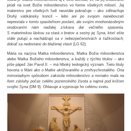
prúdi na svet Božie milosrdenstvo vo forme všetkých milostí. Jej
materstvo pre všetkých ľudí neustále pokračuje – ako zdôrazňuje
Druhý vatikánsky koncil –
lebo ani po svojom nanebovzatí
neprestala v tomto spasiteľnom poslaní, ale svojím mnohonásobným
orodovaním nám naďalej získava dar večného spasenia.
S materinskou láskou sa stará o bratov a sestry jej Syna, ktorí ešte
stále putujú a nachádzajú sa v nebezpečenstvách a ťažkostiach,
dokiaľ sa nedostanú do blaženej vlasti
(LG 62).
Mária sa nazýva Matka milosrdenstva, Matka Božia milosrdenstva
alebo Matka Božieho milosrdenstva, a každý z týchto titulov – ako
píše pápež Ján Pavol II. – má hlboký teologický význam. Tieto tituly
hovoria o Márii
ako o Matke ukrižovaného a zmŕtvychvstalého. Ona
mimoriadnym spôsobom zakúsila milosrdenstvo a rovnako mala na
ňom zásluhy počas celého pozemského života a najmä pod krížom
svojho Syna
(DM 9). Ohlasuje a vyprosuje ho celému svetu.