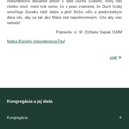
milosrdenstvo dosiahne plnosť v dare Ducha Svätého
, ktorý robí
všetko nové: mení tvár zeme, čo v praxi znamená, že Duch Svätý
umožňuje človeku robiť dobro a plniť Božiu vôľu a predovšetkým
dáva silu, aby sa tak ako Mária stal
nepoškvrneným,
čiže aby viac
nehrešil.
Pripravila:
sr. M. Elżbieta Siepak ISMM
Matka Božieho milosrdenstva/Titul
späť
Kongregácia a jej diela
Kongregácia