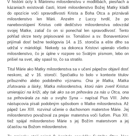
V histórii úcty k Máriinmu milosrdenstvu v modlitbách, piesňach a
kázaniach existovali časti, ktoré milosrdenstvo Božej Matky kládli
do opozície voči spravodlivosti Krista a Boha Otca a priznávali
milosrdenstvo len Márii. Anzelm z Luccy tvrdil, že po
nanebovstúpení Kristus celé dedičstvo milosrdenstva odovzdal
svojej Matke, zatiaľ čo on si ponechal len spravodlivosť. Tento
pohľad skrze texty pripisované sv. Tomášovi a sv. Bonaventúrovi
prijímali dosť bežne teológovia 14. a 15. storočia a ešte dlho sa
udržal v máriológii. Niekedy sa dokonca Kristovi upieralo všetko
milosrdenstvo, čo je úplne v rozpore so Svätým písmom, lebo on
prišiel na svet, aby spasil to, čo sa stratilo.
Titul Márie ako Matky milosrdenstva sa v učení pápežov objavil dosť
neskoro, až v 16. storočí. Spočiatku to bolo v kontexte titulov
príbuzného alebo podobného významu.
Ona je Matka, Matka
zľutovania a lásky, Matka milosrdenstva, ktorú nám zveril Kristus
umierajúci na kríži, aby tak ako sa on prihovára za nás u Otca, ona
sa prihovárala za nás u svojho Syna –
napísal Pius VIII. Jeho
nástupcovia písali podobným spôsobom o Matke milosrdenstva. Až
pápež Lev XIII. rozvinul učenie o duchovnom materstve Márie. Jej
milosrdenstvo považoval za prejav materstva voči ľuďom. Pius XII.
tiež spájal milosrdenstvo Márie s jej Božím materstvom a jej
účasťou na Božom milosrdenstve.