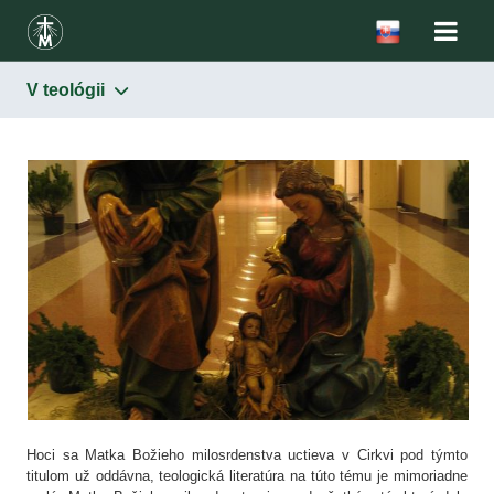
V teológii
Matka Božieho milosrdenstva
V Biblii
V teológii
Hoci sa Matka Božieho milosrdenstva uctieva v Cirkvi pod týmto
titulom už oddávna, teologická literatúra na túto tému je mimoriadne