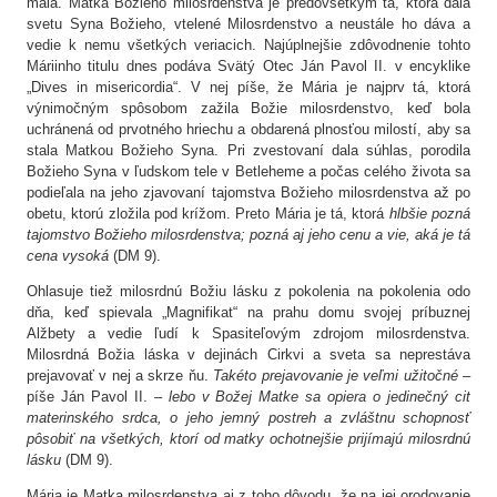
malá. Matka Božieho milosrdenstva je predovšetkým tá, ktorá dala
svetu Syna Božieho, vtelené Milosrdenstvo a neustále ho dáva a
vedie k nemu všetkých veriacich. Najúplnejšie zdôvodnenie tohto
Máriinho titulu dnes podáva Svätý Otec Ján Pavol II. v encyklike
„Dives in misericordia“. V nej píše, že Mária je najprv tá, ktorá
výnimočným spôsobom zažila Božie milosrdenstvo, keď bola
uchránená od prvotného hriechu a obdarená plnosťou milostí, aby sa
stala Matkou Božieho Syna. Pri zvestovaní dala súhlas, porodila
Božieho Syna v ľudskom tele v Betleheme a počas celého života sa
podieľala na jeho zjavovaní tajomstva Božieho milosrdenstva až po
obetu, ktorú zložila pod krížom. Preto Mária je tá, ktorá
hlbšie pozná
tajomstvo Božieho milosrdenstva; pozná aj jeho cenu a vie, aká je tá
cena vysoká
(DM 9).
Ohlasuje tiež milosrdnú Božiu lásku z pokolenia na pokolenia odo
dňa, keď spievala „Magnifikat“ na prahu domu svojej príbuznej
Alžbety a vedie ľudí k Spasiteľovým zdrojom milosrdenstva.
Milosrdná Božia láska v dejinách Cirkvi a sveta sa neprestáva
prejavovať v nej a skrze ňu.
Takéto prejavovanie je veľmi užitočné
–
píše Ján Pavol II. –
lebo v Božej Matke sa opiera o jedinečný cit
materinského srdca, o jeho jemný postreh a zvláštnu schopnosť
pôsobiť na všetkých, ktorí od matky ochotnejšie prijímajú milosrdnú
lásku
(DM 9).
Mária je Matka milosrdenstva aj z toho dôvodu, že na jej orodovanie