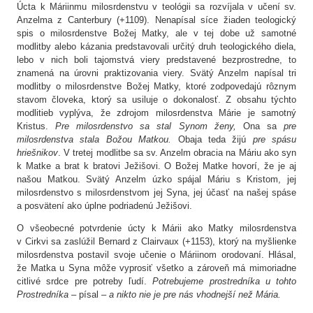
Úcta k Máriinmu milosrdenstvu v teológii sa rozvíjala v učení sv.
Anzelma z Canterbury (+1109). Nenapísal síce žiaden teologický
spis o milosrdenstve Božej Matky, ale v tej dobe už samotné
modlitby alebo kázania predstavovali určitý druh teologického diela,
lebo v nich boli tajomstvá viery predstavené bezprostredne, to
znamená na úrovni praktizovania viery. Svätý Anzelm napísal tri
modlitby o milosrdenstve Božej Matky, ktoré zodpovedajú rôznym
stavom človeka, ktorý sa usiluje o dokonalosť. Z obsahu týchto
modlitieb vyplýva, že zdrojom milosrdenstva Márie je samotný
Kristus.
Pre milosrdenstvo sa stal Synom ženy,
Ona sa
pre
milosrdenstva stala Božou Matkou.
Obaja teda žijú
pre spásu
hriešnikov
. V tretej modlitbe sa sv. Anzelm obracia na Máriu ako syn
k Matke a brat k bratovi Ježišovi. O Božej Matke hovorí, že je aj
našou Matkou. Svätý Anzelm úzko spájal Máriu s Kristom, jej
milosrdenstvo s milosrdenstvom jej Syna, jej účasť na našej spáse
a posvätení ako úplne podriadenú Ježišovi.
O všeobecné potvrdenie úcty k Márii ako Matky milosrdenstva
v Cirkvi sa zaslúžil Bernard z Clairvaux (+1153), ktorý na myšlienke
milosrdenstva postavil svoje učenie o Máriinom orodovaní. Hlásal,
že Matka u Syna môže vyprosiť všetko a zároveň má mimoriadne
citlivé srdce pre potreby ľudí.
Potrebujeme prostredníka u tohto
Prostredníka –
písal –
a nikto nie je pre nás vhodnejší než Mária.