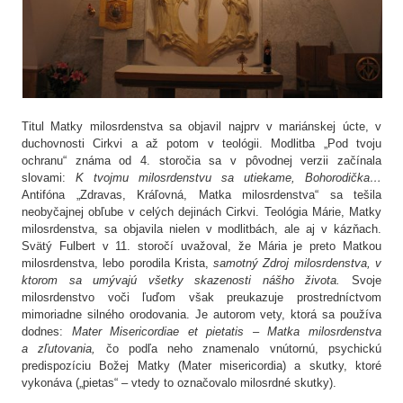
Titul Matky milosrdenstva sa objavil najprv v mariánskej úcte, v
duchovnosti Cirkvi a až potom v teológii. Modlitba „Pod tvoju
ochranu“ známa od 4. storočia sa v pôvodnej verzii začínala
slovami:
K tvojmu milosrdenstvu sa utiekame, Bohorodička…
Antifóna „Zdravas, Kráľovná, Matka milosrdenstva“ sa tešila
neobyčajnej obľube v celých dejinách Cirkvi. Teológia Márie, Matky
milosrdenstva, sa objavila nielen v modlitbách, ale aj v kázňach.
Svätý Fulbert v 11. storočí uvažoval, že Mária je preto Matkou
milosrdenstva, lebo porodila Krista,
samotný Zdroj milosrdenstva, v
ktorom sa umývajú všetky skazenosti nášho života.
Svoje
milosrdenstvo voči ľuďom však preukazuje prostredníctvom
mimoriadne silného orodovania. Je autorom vety, ktorá sa používa
dodnes:
Mater Misericordiae et pietatis – Matka milosrdenstva
a zľutovania,
čo podľa neho znamenalo vnútornú, psychickú
predispozíciu Božej Matky (Mater misericordia) a skutky, ktoré
vykonáva („pietas“ – vtedy to označovalo milosrdné skutky).