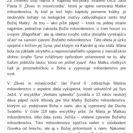
Za zmienku stojí najmä 9. kapitola encykliky Svätého Otca Jána
Pavla II „Dives in misericordia“, ktorá je úplne venovaná Matke
milosrdenstva. Aj keď je text tejto kapitoly pomerne krátky, je
neobvykle bohatý na teologické motívy odôvodňujúce tento titul
Božej Matky. Je tou – ako píše pápež – ktorá na jednej strane
najplnšie, jedinečne zakúsila Božie milosrdenstvo, o čom hovorí vo
svojom „Magnifikat“, ale aj
obetou svojho srdca dosiahla vynikajúcu
účasť na samom zjavení Božieho milosrdenstva. Táto obeta je úzko
spojená s krížom jej Syna, pod ktorým na Kalvárii aj ona stála.
Mária
bola
na základe skrytého a neporovnateľného spojenia s mesiášskou
úlohou svojho Syna zvláštnym spôsobom ustanovená na to, aby
ľuďom priblížila lásku, ktorú on prišiel zjaviť.
Ako Matka všetkých
ľudí je prostredníčkou u Boha a vyprosuje milosrdenstvo pre
svet.
V „Dives in misericordia“ Ján Pavol II. zdôrazňuje Máriino
milosrdenstvo v aspekte diela vykúpenia, ktoré uskutočnil jej Syn
Ježiš. V encyklike „Veritatis splendor“ (vznikla o 13 rokov neskôr)
dáva pápež nové dôvody pre titul Matky Božieho milosrdenstva,
ktorými sú: prebývanie Boha s nami, ako aj vyprosený dar Ducha
Svätého. V čísle 118 tejto encykliky píše, že Mária je Matkou
milosrdenstva, lebo dala svetu Ježiša – vtelené zjavenie Božieho
milosrdenstva. Toto milosrdenstvo spočíva nielen v oslobodení
človeka od hriechu, ale aj v Božej prítomnosti s nami. Nakoniec