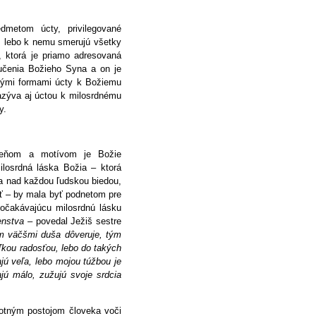
edmetom úcty, privilegované
, lebo k nemu smerujú všetky
 ktorá je priamo adresovaná
učenia Božieho Syna a on je
inými formami úcty k Božiemu
azýva aj úctou k milosrdnému
y.
ameňom a motívom je Božie
ilosrdná láska Božia – ktorá
sa nad každou ľudskou biedou,
ť – by mala byť podnetom pre
 očakávajúcu milosrdnú lásku
denstva
– povedal Ježiš sestre
ím väčšmi duša dôveruje, tým
ľkou radosťou, lebo do takých
jú veľa, lebo mojou túžbou je
jú málo, zužujú svoje srdcia
votným postojom človeka voči