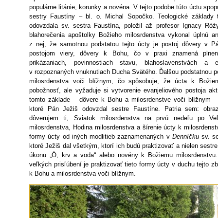
populárne litánie, korunky a novéna. V tejto podobe túto úctu spop
sestry Faustíny – bl. o. Michal Sopočko. Teologické základy 
odovzdala sv. sestra Faustína, položil až profesor Ignacy Róż
blahorečenia apoštolky Božieho milosrdenstva vykonal úplnú a
z nej, že samotnou podstatou tejto úcty je postoj dôvery v P
postojom viery, dôvery k Bohu, čo v praxi znamená plneni
prikázaniach, povinnostiach stavu, blahoslavenstvách a e
v rozpoznaných vnuknutiach Ducha Svätého. Ďalšou podstatnou pod
milosrdenstva voči blížnym, čo spôsobuje, že úcta k Božiem
pobožnosť, ale vyžaduje si vytvorenie evanjeliového postoja ak
tomto základe – dôvere k Bohu a milosrdenstve voči blížnym –
ktoré Pán Ježiš odovzdal sestre Faustíne. Patria sem: obra
dôverujem ti, Sviatok milosrdenstva na prvú nedeľu po Ve
milosrdenstva, Hodina milosrdenstva a šírenie úcty k milosrdenstv
formy úcty od iných modlitieb zaznamenaných v
Denníčku
sv. se
ktoré Ježiš dal všetkým, ktorí ich budú praktizovať a nielen sestre
úkonu „Ó, krv a voda“ alebo novény k Božiemu milosrdenstvu.
veľkých prisľúbení je praktizovať tieto formy úcty v duchu tejto zb
k Bohu a milosrdenstva voči blížnym.