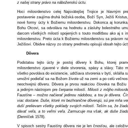
z našej strany právo na náboženskú úctu.
Hoci milosrdenstvo celej Najsvätejšej Trojice je hlavným pr
postavenie zaujíma druhá božská osoba, Boží Syn, Ježiš Kristus
nové formy úcty k Božiemu milosrdenstvu. Dokonca aj korunka,
Bohu Otcovi, sa odvoláva na hodnotu a zásluhy bolestného um
darcom všetkých milostí spojených s touto modlitbou ako aj s 
milosrdenstvu. Preto úcta k Božiemu milosrdenstvu sa právom n
Ježišovi. Obidve názvy zo strany predmetu opisujú obsah tejto úct
Dôvera
Podstatou tejto úcty je postoj dôvery k Bohu, ktorej pr
milosrdenstvo zjavené v diele stvorenia, spásy a slávy. Táto m
všetko povoláva do existencie, udržiava stvorenia v bytí, skláňa 
umožní podieľať sa na Božom živote už na zemi a po celú večnos
neochvejnú dôveru. Dôvera je prvou reakciou človeka na Božiu
a jediným nástrojom pre čerpanie milostí.
Milosti z môjho milosr
Faustíne –
možno načierať jedinou nádobou, a tou je dôvera. Č
viac dostane. Duše, ktoré mi bezhranične dôverujú, sú pre mňa ve
duší prelievam všetky poklady svojich milostí. Teším sa, že žiada
dávať veľa, a to veľmi veľa. Zarmucuje ma však, ak duše žiada
(Denníček 1578).
V spisoch sestry Faustíny dôvera nie je len čnosťou, ale celoži