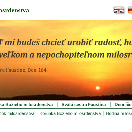
osrdenstva
ka Božieho milosrdenstva
Svätá sestra Faustína
Denníče
tok milosrdenstva
Korunka Božieho milosrdenstva
Hodina milos