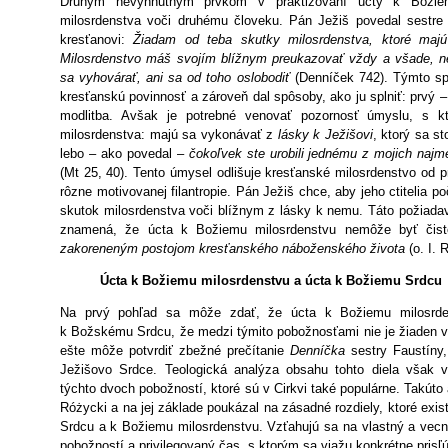
Druhým nevyhnutným prvkom v praktizovaní úcty k Božiem
milosrdenstva voči druhému človeku. Pán Ježiš povedal sestr
kresťanovi:
Žiadam od teba skutky milosrdenstva, ktoré maj
Milosrdenstvo máš svojím blížnym preukazovať vždy a všade, 
sa vyhovárať, ani sa od toho oslobodiť
(Denníček 742). Týmto s
kresťanskú povinnosť a zároveň dal spôsoby, ako ju splniť: prvý – 
modlitba. Avšak je potrebné venovať pozornosť úmyslu, s k
milosrdenstva: majú sa vykonávať z
lásky k Ježišovi
, ktorý sa s
lebo – ako povedal –
čokoľvek ste urobili jednému z mojich najme
(Mt 25, 40). Tento úmysel odlišuje kresťanské milosrdenstvo od pr
rôzne motivovanej filantropie. Pán Ježiš chce, aby jeho ctitelia 
skutok milosrdenstva voči blížnym z lásky k nemu. Táto požiadav
znamená, že úcta k Božiemu milosrdenstvu nemôže byť čis
zakoreneným postojom kresťanského náboženského života
(o. I
Úcta k Božiemu milosrdenstvu a úcta k Božiemu Srdcu
Na prvý pohľad sa môže zdať, že úcta k Božiemu milosrden
k Božskému Srdcu, že medzi týmito pobožnosťami nie je žiaden v
ešte môže potvrdiť zbežné prečítanie
Denníčka
sestry Faustíny
Ježišovo Srdce. Teologická analýza obsahu tohto diela však
týchto dvoch pobožností, ktoré sú v Cirkvi také populárne. Takúto a
Różycki a na jej základe poukázal na zásadné rozdiely, ktoré exi
Srdcu a k Božiemu milosrdenstvu. Vzťahujú sa na vlastný a vec
pobožností a privilegovaný čas, s ktorým sa viažu konkrétne prisľ