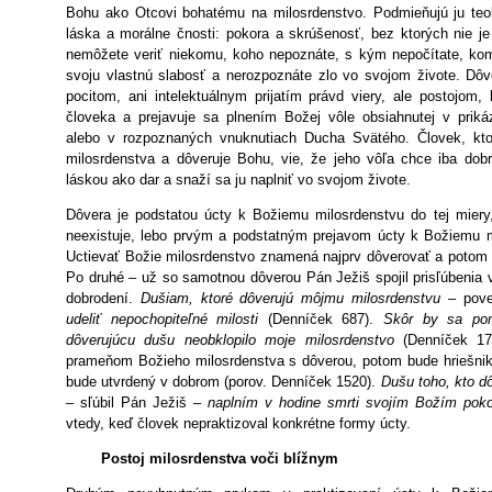
Bohu ako Otcovi bohatému na milosrdenstvo. Podmieňujú ju teolo
láska a morálne čnosti: pokora a skrúšenosť, bez ktorých nie j
nemôžete veriť niekomu, koho nepoznáte, s kým nepočítate, ko
svoju vlastnú slabosť a nerozpoznáte zlo vo svojom živote. Dôv
pocitom, ani intelektuálnym prijatím právd viery, ale postojom,
človeka a prejavuje sa plnením Božej vôle obsiahnutej v priká
alebo v rozpoznaných vnuknutiach Ducha Svätého. Človek, kt
milosrdenstva a dôveruje Bohu, vie, že jeho vôľa chce iba dobro
láskou ako dar a snaží sa ju naplniť vo svojom živote.
Dôvera je podstatou úcty k Božiemu milosrdenstvu do tej miery
neexistuje, lebo prvým a podstatným prejavom úcty k Božiemu m
Uctievať Božie milosrdenstvo znamená najprv dôverovať a potom p
Po druhé – už so samotnou dôverou Pán Ježiš spojil prisľúbenia 
dobrodení.
Dušiam, ktoré dôverujú môjmu milosrdenstvu
– pove
udeliť nepochopiteľné milosti
(Denníček 687).
Skôr by sa po
dôverujúcu dušu neobklopilo moje milosrdenstvo
(Denníček 17
prameňom Božieho milosrdenstva s dôverou, potom bude hriešnik
bude utvrdený v dobrom (porov. Denníček 1520).
Dušu toho, kto d
– sľúbil Pán Ježiš –
naplním v hodine smrti svojím Božím po
vtedy, keď človek nepraktizoval konkrétne formy úcty.
Postoj milosrdenstva voči blížnym