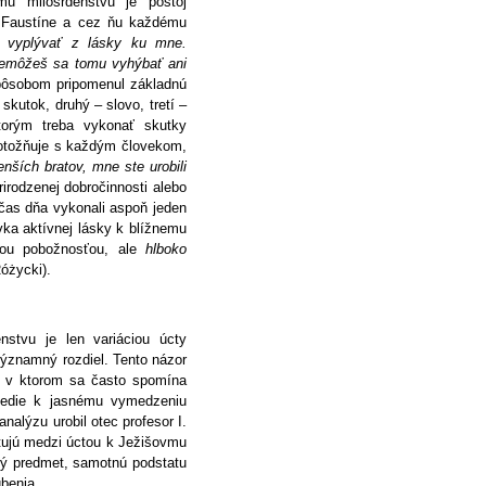
u milosrdenstvu je postoj
e Faustíne a cez ňu každému
ú vyplývať z lásky ku mne.
nemôžeš sa tomu vyhýbať ani
pôsobom pripomenul základnú
skutok, druhý – slovo, tretí –
torým treba vykonať skutky
totožňuje s každým človekom,
nších bratov, mne ste urobili
irodzenej dobročinnosti alebo
počas dňa vykonali aspoň jeden
ka aktívnej lásky k blížnemu
tou pobožnosťou, ale
hlboko
. Różycki).
stvu je len variáciou úcty
ýznamný rozdiel. Tento názor
, v ktorom sa často spomína
 vedie k jasnému vymedzeniu
nalýzu urobil otec profesor I.
stujú medzi úctou k Ježišovmu
ný predmet, samotnú podstatu
úbenia.