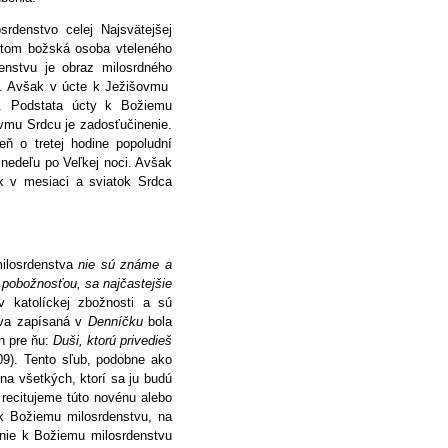
rdenstvo celej Najsvätejšej
metom božská osoba vteleného
nstvu je obraz milosrdného
ku. Avšak v úcte k Ježišovmu
. Podstata úcty k Božiemu
ovmu Srdcu je zadosťučinenie.
ň o tretej hodine popoludní
 nedeľu po Veľkej noci. Avšak
k v mesiaci a sviatok Srdca
ilosrdenstva
nie sú známe a
to pobožnosťou, sa najčastejšie
v katolíckej zbožnosti a sú
tva zapísaná v
Denníčku
bola
n pre ňu:
Duši, ktorú privedieš
09). Tento sľub, podobne ako
 na všetkých, ktorí sa ju budú
 recitujeme túto novénu alebo
 k Božiemu milosrdenstvu, na
ánie k Božiemu milosrdenstvu