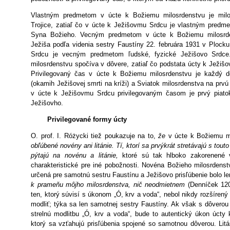
Vlastným predmetom v úcte k Božiemu milosrdenstvu je milos
Trojice, zatiaľ čo v úcte k Ježišovmu Srdcu je vlastným pred
Syna Božieho. Vecným predmetom v úcte k Božiemu milosrde
Ježiša podľa videnia sestry Faustíny 22. februára 1931 v Ploc
Srdcu je vecným predmetom ľudské, fyzické Ježišovo Srdce
milosrdenstvu spočíva v dôvere, zatiaľ čo podstata úcty k Ježiš
Privilegovaný čas v úcte k Božiemu milosrdenstvu je každý de
(okamih Ježišovej smrti na kríži) a Sviatok milosrdenstva na prvú
v úcte k Ježišovmu Srdcu privilegovaným časom je prvý piato
Ježišovho.
Privilegované formy úcty
O. prof. I. Różycki tiež poukazuje na to,
že
v úcte k Božiemu m
obľúbené novény ani litánie. Tí, ktorí sa prvýkrát stretávajú s tou
pýtajú na novénu a litánie,
ktoré sú tak hlboko zakorenené 
charakteristické pre iné pobožnosti. Novéna Božieho milosrdens
určená pre samotnú sestru Faustínu a Ježišovo prisľúbenie bolo le
k prameňu môjho milosrdenstva, nič neodmietnem
(Denníček 12
ten, ktorý súvisí s úkonom „Ó, krv a voda“, nebol nikdy rozšírený
modliť; týka sa len samotnej sestry Faustíny. Ak však s dôverou
strelnú modlitbu „Ó, krv a voda“, bude to autentický úkon úcty
ktorý sa vzťahujú prisľúbenia spojené so samotnou dôverou. Lit