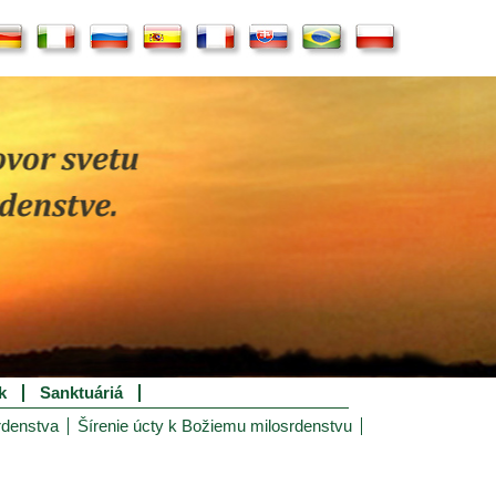
k
Sanktuáriá
rdenstva
Šírenie úcty k Božiemu milosrdenstvu