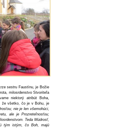
ze sestru Faustínu, je Božie
brota, milosrdenstvo Stvoriteľa
vame niektorý atribút Boha,
 že všetko, čo je v Bohu, je
rosťou; nie je len všemohúci,
etu, ale je Prozreteľnosťou;
 Milosrdenstvom. Teda Múdrosť,
sú tým istým, čo Boh, majú