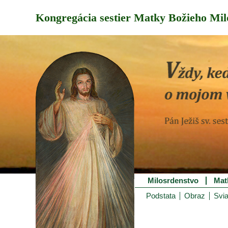
Kongregácia sestier Matky Božieho Mil
Milosrdenstvo
Mat
Podstata
Obraz
Svia