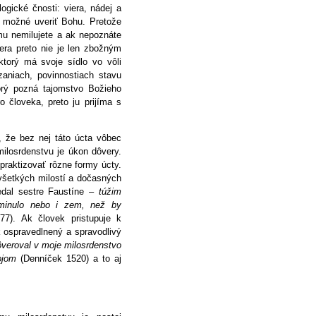
gické čnosti: viera, nádej a
e možné uveriť Bohu. Pretože
mu nemilujete a ak nepoznáte
era preto nie je len zbožným
 ktorý má svoje sídlo vo vôli
zaniach, povinnostiach stavu
orý pozná tajomstvo Božieho
 človeka, preto ju prijíma s
, že bez nej táto úcta vôbec
ilosrdenstvu je úkon dôvery.
raktizovať rôzne formy úcty.
všetkých milostí a dočasných
dal sestre Faustíne –
túžim
minulo nebo i zem, než by
77). Ak človek pristupuje k
 ospravedlnený a spravodlivý
ôveroval v moje milosrdenstvo
kojom
(Denníček 1520) a to aj