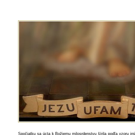
Spočiatku sa úcta k Božiemu milosrdenstvu šírila podľa vzoru iný