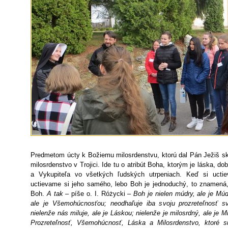
Predmetom úcty k Božiemu milosrdenstvu, ktorú dal Pán Ježiš skr
milosrdenstvo v Trojici. Ide tu o atribút Boha, ktorým je láska, do
a Vykupiteľa vo všetkých ľudských utrpeniach. Keď si uctie
uctievame si jeho samého, lebo Boh je jednoduchý, to znamená,
Boh.
A tak
– píše o. I. Różycki –
Boh je nielen múdry, ale je Múd
ale je Všemohúcnosťou; neodhaľuje iba svoju prozreteľnosť sv
nielenže nás miluje, ale je Láskou; nielenže je milosrdný, ale je
Prozreteľnosť, Všemohúcnosť, Láska a Milosrdenstvo, ktoré 