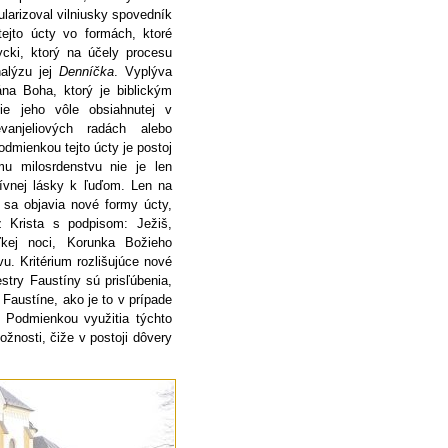
ularizoval vilniusky spovedník
tejto úcty vo formách, ktoré
ycki, ktorý na účely procesu
nalýzu jej
Denníčka
. Vyplýva
ána Boha, ktorý je biblickým
e jeho vôle obsiahnutej v
vanjeliových radách alebo
mienkou tejto úcty je postoj
u milosrdenstvu nie je len
tívnej lásky k ľuďom. Len na
 sa objavia nové formy úcty,
z Krista s podpisom: Ježiš,
ľkej noci, Korunka Božieho
u. Kritérium rozlišujúce nové
stry Faustíny sú prisľúbenia,
 Faustíne, ako je to v prípade
 Podmienkou využitia týchto
ožnosti, čiže v postoji dôvery