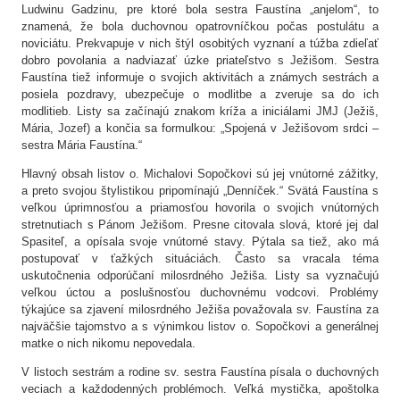
Ludwinu Gadzinu, pre ktoré bola sestra Faustína „anjelom“, to
znamená, že bola duchovnou opatrovníčkou počas postulátu a
noviciátu. Prekvapuje v nich štýl osobitých vyznaní a túžba zdieľať
dobro povolania a nadviazať úzke priateľstvo s Ježišom. Sestra
Faustína tiež informuje o svojich aktivitách a známych sestrách a
posiela pozdravy, ubezpečuje o modlitbe a zveruje sa do ich
modlitieb. Listy sa začínajú znakom kríža a iniciálami JMJ (Ježiš,
Mária, Jozef) a končia sa formulkou: „Spojená v Ježišovom srdci –
sestra Mária Faustína.“
Hlavný obsah listov o. Michalovi Sopočkovi sú jej vnútorné zážitky,
a preto svojou štylistikou pripomínajú „Denníček.“ Svätá Faustína s
veľkou úprimnosťou a priamosťou hovorila o svojich vnútorných
stretnutiach s Pánom Ježišom. Presne citovala slová, ktoré jej dal
Spasiteľ, a opísala svoje vnútorné stavy. Pýtala sa tiež, ako má
postupovať v ťažkých situáciách. Často sa vracala téma
uskutočnenia odporúčaní milosrdného Ježiša. Listy sa vyznačujú
veľkou úctou a poslušnosťou duchovnému vodcovi. Problémy
týkajúce sa zjavení milosrdného Ježiša považovala sv. Faustína za
najväčšie tajomstvo a s výnimkou listov o. Sopočkovi a generálnej
matke o nich nikomu nepovedala.
V listoch sestrám a rodine sv. sestra Faustína písala o duchovných
veciach a každodenných problémoch. Veľká mystička, apoštolka