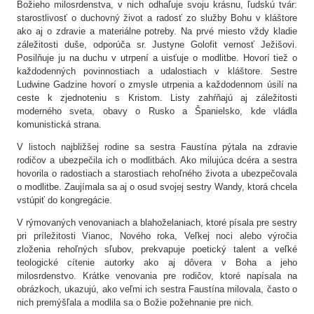
Božieho milosrdenstva, v nich odhaľuje svoju krásnu, ľudskú tvár:
starostlivosť o duchovný život a radosť zo služby Bohu v kláštore
ako aj o zdravie a materiálne potreby. Na prvé miesto vždy kladie
záležitosti duše, odporúča sr. Justyne Golofit vernosť Ježišovi.
Posilňuje ju na duchu v utrpení a uisťuje o modlitbe. Hovorí tiež o
každodenných povinnostiach a udalostiach v kláštore. Sestre
Ludwine Gadzine hovorí o zmysle utrpenia a každodennom úsilí na
ceste k zjednoteniu s Kristom. Listy zahŕňajú aj záležitosti
moderného sveta, obavy o Rusko a Španielsko, kde vládla
komunistická strana.
V listoch najbližšej rodine sa sestra Faustína pýtala na zdravie
rodičov a ubezpečila ich o modlitbách. Ako milujúca dcéra a sestra
hovorila o radostiach a starostiach rehoľného života a ubezpečovala
o modlitbe. Zaujímala sa aj o osud svojej sestry Wandy, ktorá chcela
vstúpiť do kongregácie.
V rýmovaných venovaniach a blahoželaniach, ktoré písala pre sestry
pri príležitosti Vianoc, Nového roka, Veľkej noci alebo výročia
zloženia rehoľných sľubov, prekvapuje poetický talent a veľké
teologické cítenie autorky ako aj dôvera v Boha a jeho
milosrdenstvo. Krátke venovania pre rodičov, ktoré napísala na
obrázkoch, ukazujú, ako veľmi ich sestra Faustína milovala, často o
nich premýšľala a modlila sa o Božie požehnanie pre nich.