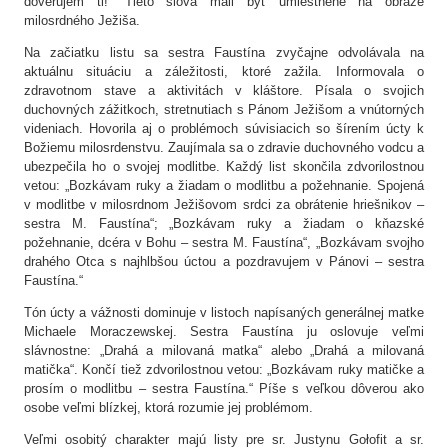
dôverujem ti!“ Tieto slová mali byť umiestnené na obraze
milosrdného Ježiša.
Na začiatku listu sa sestra Faustína zvyčajne odvolávala na
aktuálnu situáciu a záležitosti, ktoré zažila. Informovala o
zdravotnom stave a aktivitách v kláštore. Písala o svojich
duchovných zážitkoch, stretnutiach s Pánom Ježišom a vnútorných
videniach. Hovorila aj o problémoch súvisiacich so šírením úcty k
Božiemu milosrdenstvu. Zaujímala sa o zdravie duchovného vodcu a
ubezpečila ho o svojej modlitbe. Každý list skončila zdvorilostnou
vetou: „Bozkávam ruky a žiadam o modlitbu a požehnanie. Spojená
v modlitbe v milosrdnom Ježišovom srdci za obrátenie hriešnikov –
sestra M. Faustína“; „Bozkávam ruky a žiadam o kňazské
požehnanie, dcéra v Bohu – sestra M. Faustína“, „Bozkávam svojho
drahého Otca s najhlbšou úctou a pozdravujem v Pánovi – sestra
Faustína.“
Tón úcty a vážnosti dominuje v listoch napísaných generálnej matke
Michaele Moraczewskej. Sestra Faustína ju oslovuje veľmi
slávnostne: „Drahá a milovaná matka“ alebo „Drahá a milovaná
matička“. Končí tiež zdvorilostnou vetou: „Bozkávam ruky matičke a
prosím o modlitbu – sestra Faustína.“ Píše s veľkou dôverou ako
osobe veľmi blízkej, ktorá rozumie jej problémom.
Veľmi osobitý charakter majú listy pre sr. Justynu Gołofit a sr.