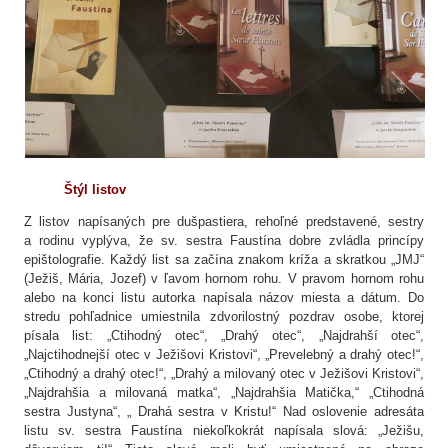
Štýl listov
Z listov napísaných pre dušpastiera, rehoľné predstavené, sestry
a rodinu vyplýva, že sv. sestra Faustína dobre zvládla princípy
epištolografie. Každý list sa začína znakom kríža a skratkou „JMJ“
(Ježiš, Mária, Jozef) v ľavom hornom rohu. V pravom hornom rohu
alebo na konci listu autorka napísala názov miesta a dátum. Do
stredu pohľadnice umiestnila zdvorilostný pozdrav osobe, ktorej
písala list: „Ctihodný otec“, „Drahý otec“, „Najdrahší otec“,
„Najctihodnejší otec v Ježišovi Kristovi“, „Prevelebný a drahý otec!“,
„Ctihodný a drahý otec!“, „Drahý a milovaný otec v Ježišovi Kristovi“,
„Najdrahšia a milovaná matka“, „Najdrahšia Matička,“ „Ctihodná
sestra Justyna“, „ Drahá sestra v Kristu!“ Nad oslovenie adresáta
listu sv. sestra Faustína niekoľkokrát napísala slová: „Ježišu,