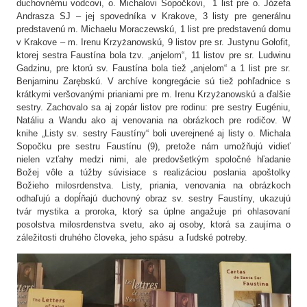
duchovnému vodcovi, o. Michalovi Sopočkovi, 1 list pre o. Józefa
Andrasza SJ – jej spovedníka v Krakove, 3 listy pre generálnu
predstavenú m. Michaelu Moraczewskú, 1 list pre predstavenú domu
v Krakove – m. Irenu Krzyżanowskú, 9 listov pre sr. Justynu Gołofit,
ktorej sestra Faustína bola tzv. „anjelom“, 11 listov pre sr. Ludwinu
Gadzinu, pre ktorú sv. Faustína bola tiež „anjelom“ a 1 list pre sr.
Benjaminu Zarębskú. V archíve kongregácie sú tiež pohľadnice s
krátkymi veršovanými prianiami pre m. Irenu Krzyżanowskú a ďalšie
sestry. Zachovalo sa aj zopár listov pre rodinu: pre sestry Eugéniu,
Natáliu a Wandu ako aj venovania na obrázkoch pre rodičov. W
knihe „Listy sv. sestry Faustíny“ boli uverejnené aj listy o. Michala
Sopočku pre sestru Faustínu (9), pretože nám umožňujú vidieť
nielen vzťahy medzi nimi, ale predovšetkým spoločné hľadanie
Božej vôle a túžby súvisiace s realizáciou poslania apoštolky
Božieho milosrdenstva. Listy, priania, venovania na obrázkoch
odhaľujú a dopĺňajú duchovný obraz sv. sestry Faustíny, ukazujú
tvár mystika a proroka, ktorý sa úplne angažuje pri ohlasovaní
posolstva milosrdenstva svetu, ako aj osoby, ktorá sa zaujíma o
záležitosti druhého človeka, jeho spásu a ľudské potreby.