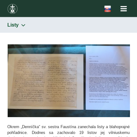
Listy
Svätá sestra Faustína
Denníček
Listy
Okrem „Denníčka“ sv. sestra Faustína zanechala listy a blahoprajné
pohľadnice. Dodnes sa zachovalo 19 listov jej vilniuskemu