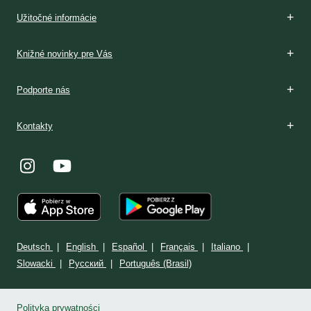
Boží dar
Rozpoznávanie
V Poľsku
Podmienky prijatia
V Poľsku
Stránka: www.milosrdenstvo.sk
Kontakt
Stránka: www.sisterfaustina.org
Kontakt
Užitočné informácie
Knižné novinky pre Vás
Podporte nás
Kontakty
Deutsch
English
Español
Français
Italiano
Slowacki
Ρусский
Português (Brasil)
Polityka prywatności