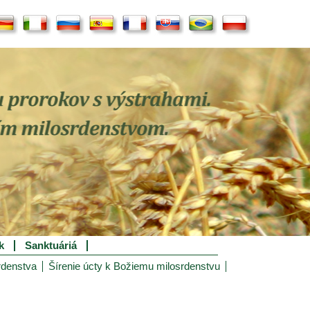
k
Sanktuáriá
rdenstva
Šírenie úcty k Božiemu milosrdenstvu