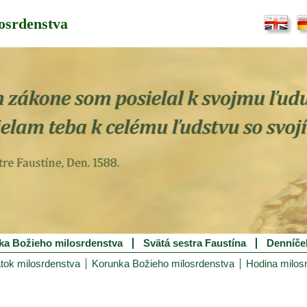
osrdenstva
ka Božieho milosrdenstva
Svätá sestra Faustína
Denníče
tok milosrdenstva
Korunka Božieho milosrdenstva
Hodina milos