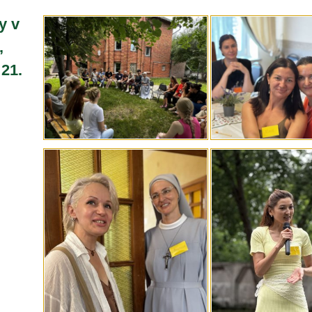
y v
,
 21.