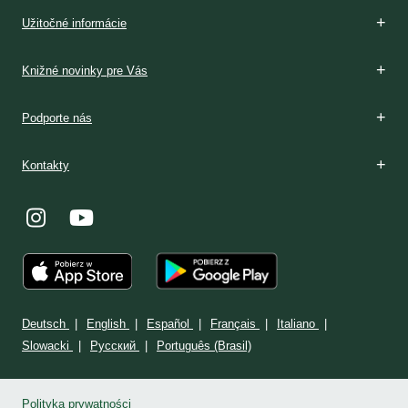
Boží dar
Rozpoznávanie
V Poľsku
Podmienky prijatia
V Poľsku
Stránka: www.milosrdenstvo.sk
Kontakt
Stránka: www.sisterfaustina.org
Kontakt
Užitočné informácie
Knižné novinky pre Vás
Podporte nás
Kontakty
Deutsch
English
Español
Français
Italiano
Slowacki
Ρусский
Português (Brasil)
Polityka prywatności