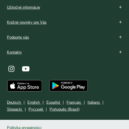
Boží dar
Rozpoznávanie
V Poľsku
Podmienky prijatia
V Poľsku
Stránka: www.milosrdenstvo.sk
Kontakt
Stránka: www.sisterfaustina.org
Kontakt
Užitočné informácie
Knižné novinky pre Vás
Podporte nás
Kontakty
Deutsch
English
Español
Français
Italiano
Slowacki
Ρусский
Português (Brasil)
Polityka prywatności