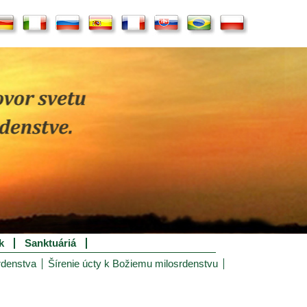
k
Sanktuáriá
rdenstva
Šírenie úcty k Božiemu milosrdenstvu