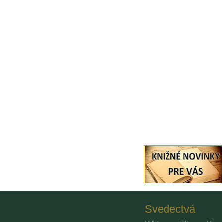
Svedectvá