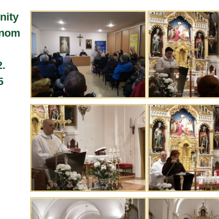
nity
žnom
2.
5