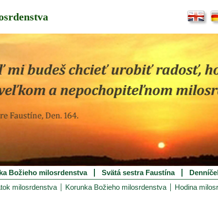
osrdenstva
ka Božieho milosrdenstva
Svätá sestra Faustína
Denníče
tok milosrdenstva
Korunka Božieho milosrdenstva
Hodina milos