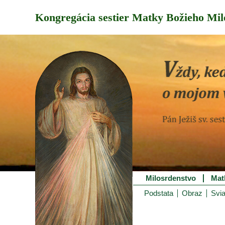
Kongregácia sestier Matky Božieho Mil
Milosrdenstvo
Mat
Podstata
Obraz
Svia