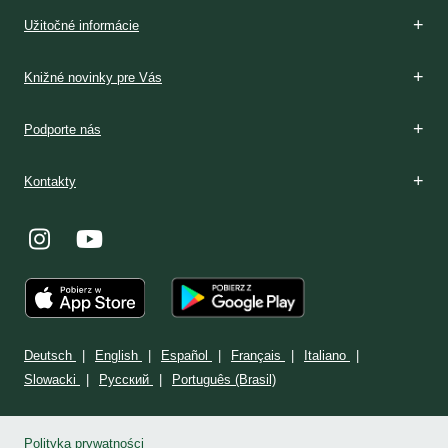
Boží dar
Rozpoznávanie
V Poľsku
Podmienky prijatia
V Poľsku
Stránka: www.milosrdenstvo.sk
Kontakt
Stránka: www.sisterfaustina.org
Kontakt
Užitočné informácie
Knižné novinky pre Vás
Podporte nás
Kontakty
Deutsch
English
Español
Français
Italiano
Slowacki
Ρусский
Português (Brasil)
Polityka prywatności