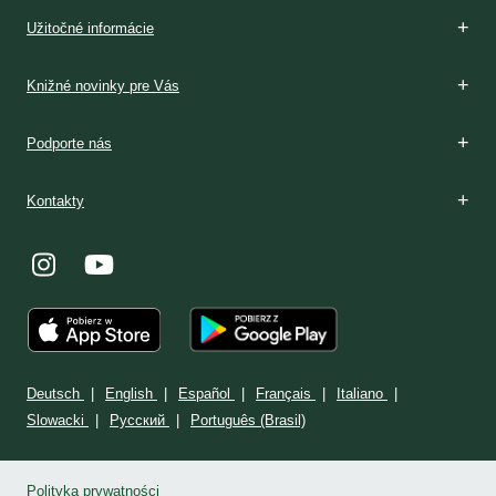
Boží dar
Rozpoznávanie
V Poľsku
Podmienky prijatia
V Poľsku
Stránka: www.milosrdenstvo.sk
Kontakt
Stránka: www.sisterfaustina.org
Kontakt
Užitočné informácie
Knižné novinky pre Vás
Podporte nás
Kontakty
Deutsch
English
Español
Français
Italiano
Slowacki
Ρусский
Português (Brasil)
Polityka prywatności