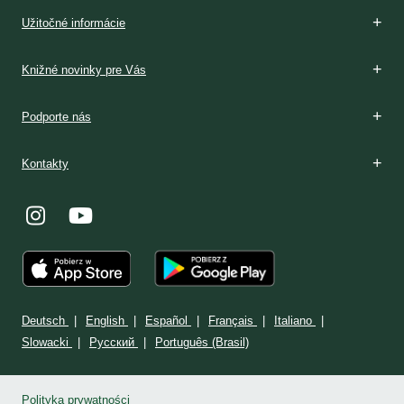
Boží dar
Rozpoznávanie
V Poľsku
Podmienky prijatia
V Poľsku
Stránka: www.milosrdenstvo.sk
Kontakt
Stránka: www.sisterfaustina.org
Kontakt
Užitočné informácie
Knižné novinky pre Vás
Podporte nás
Kontakty
Deutsch
English
Español
Français
Italiano
Slowacki
Ρусский
Português (Brasil)
Polityka prywatności