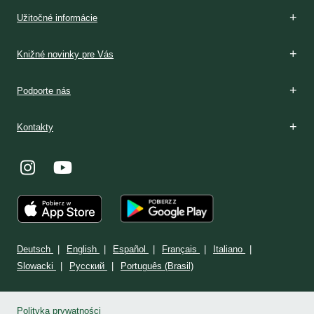
Boží dar
Rozpoznávanie
V Poľsku
Podmienky prijatia
V Poľsku
Stránka: www.milosrdenstvo.sk
Kontakt
Stránka: www.sisterfaustina.org
Kontakt
Užitočné informácie
Knižné novinky pre Vás
Podporte nás
Kontakty
Deutsch
English
Español
Français
Italiano
Slowacki
Ρусский
Português (Brasil)
Polityka prywatności