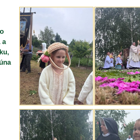
ho
 a
ku,
júna