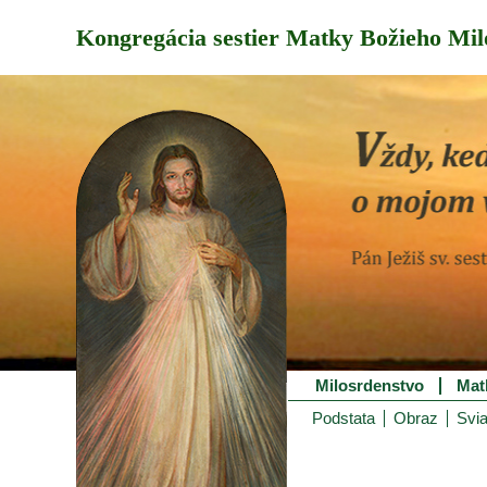
Kongregácia sestier Matky Božieho Mil
Milosrdenstvo
Mat
Podstata
Obraz
Svia