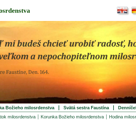
osrdenstva
ka Božieho milosrdenstva
Svätá sestra Faustína
Denníče
tok milosrdenstva
Korunka Božieho milosrdenstva
Hodina milos