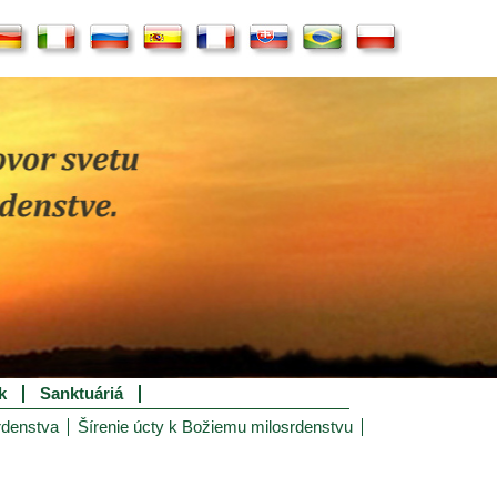
k
Sanktuáriá
rdenstva
Šírenie úcty k Božiemu milosrdenstvu