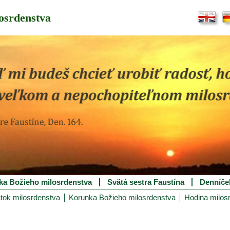
osrdenstva
ka Božieho milosrdenstva
Svätá sestra Faustína
Denníče
tok milosrdenstva
Korunka Božieho milosrdenstva
Hodina milos