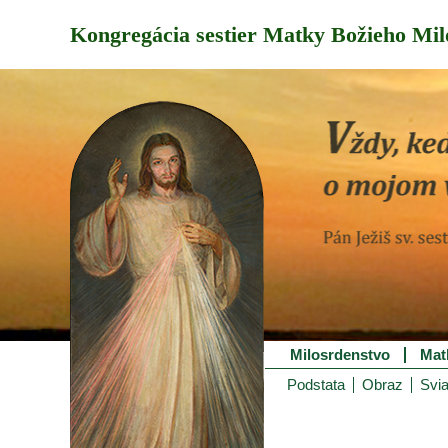
Kongregácia sestier Matky Božieho Mil
Milosrdenstvo
Mat
Podstata
Obraz
Svia