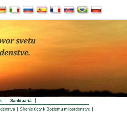
k
Sanktuáriá
rdenstva
Šírenie úcty k Božiemu milosrdenstvu