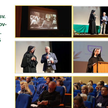
sv.
ov-
.
5