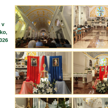
 v
sko,
2026