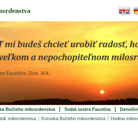
osrdenstva
ka Božieho milosrdenstva
Svätá sestra Faustína
Denníče
tok milosrdenstva
Korunka Božieho milosrdenstva
Hodina milos