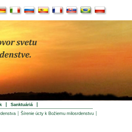
k
Sanktuáriá
rdenstva
Šírenie úcty k Božiemu milosrdenstvu