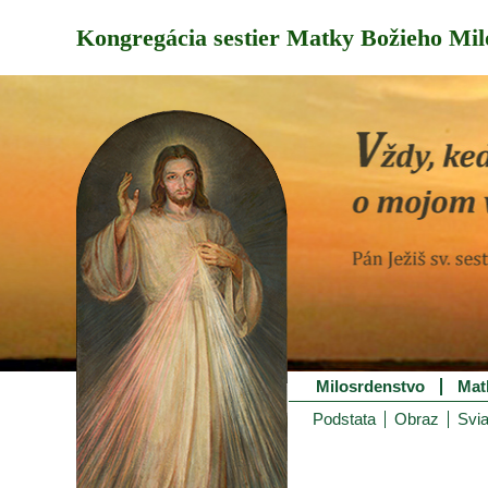
Kongregácia sestier Matky Božieho Mil
Milosrdenstvo
Mat
Podstata
Obraz
Svia