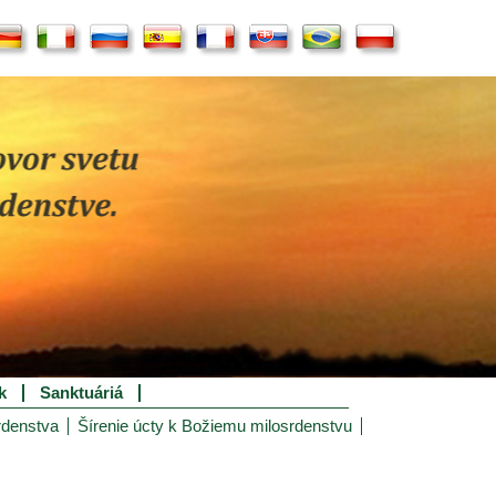
k
Sanktuáriá
rdenstva
Šírenie úcty k Božiemu milosrdenstvu