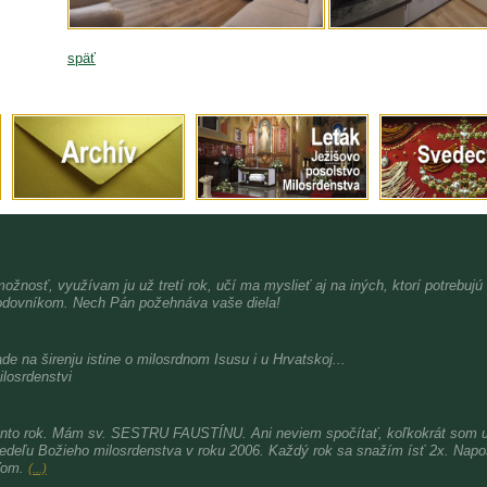
späť
možnosť, využívam ju už tretí rok, učí ma myslieť aj na iných, ktorí potrebujú
dovníkom. Nech Pán požehnáva vaše diela!
de na širenju istine o milosrdnom Isusu i u Hrvatskoj...
ilosrdenstvi
nto rok. Mám sv. SESTRU FAUSTÍNU. Ani neviem spočítať, koľkokrát som už 
nedeľu Božieho milosrdenstva v roku 2006. Každý rok sa snažím ísť 2x. Nap
ďom.
(...)