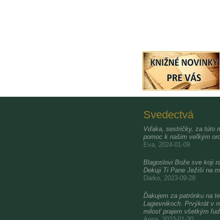
Svedectvá
Vďaka, sestričky, za túto 
pomoc k našim veľkým oro
Eva, 2024-01-09
Blagoslovi Bože sve koji ra
Dekuji Ti Pane Ježiši na m
Darko, 2023-09-28
Ďakujem za patrónku na te
Lagievnikoch. Prvýkrát v 
milosť prajem všetkým ľu
Anna, 2023-01-30