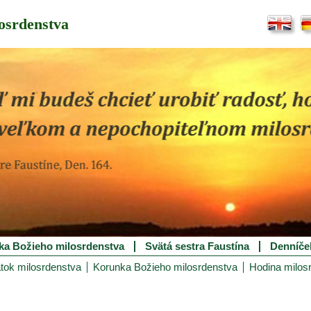
osrdenstva
ka Božieho milosrdenstva
Svätá sestra Faustína
Denníče
tok milosrdenstva
Korunka Božieho milosrdenstva
Hodina milos