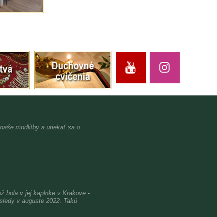
 naše modlitby a utiekať sa o
bola v jej kaplnke v Krakove -
osledy v auguste 2022. Takú