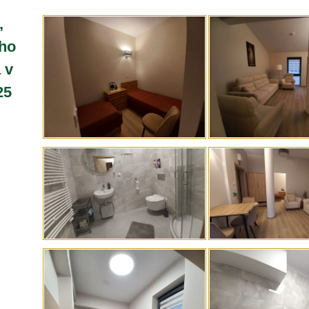
,
ho
 v
25