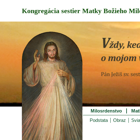
Kongregácia sestier Matky Božieho Mil
Milosrdenstvo
Mat
Podstata
Obraz
Svia