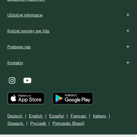
Boží dar
Rozpoznávanie
V Poľsku
Podmienky prijatia
V Poľsku
Stránka: www.milosrdenstvo.sk
Kontakt
Stránka: www.sisterfaustina.org
Kontakt
Užitočné informácie
Knižné novinky pre Vás
Podporte nás
Kontakty
Deutsch
English
Español
Français
Italiano
Slowacki
Ρусский
Português (Brasil)