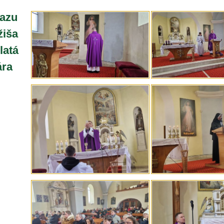
azu
žiša
latá
ára