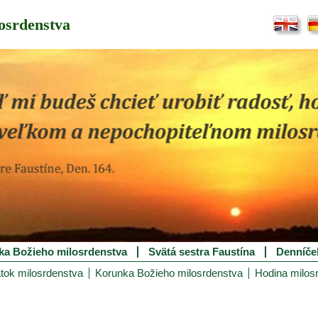
osrdenstva
ka Božieho milosrdenstva
Svätá sestra Faustína
Denníče
tok milosrdenstva
Korunka Božieho milosrdenstva
Hodina milos