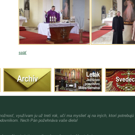
späť
možnosť, využívam ju už tretí rok, učí ma myslieť aj na iných, ktorí potrebujú
dovníkom. Nech Pán požehnáva vaše diela!