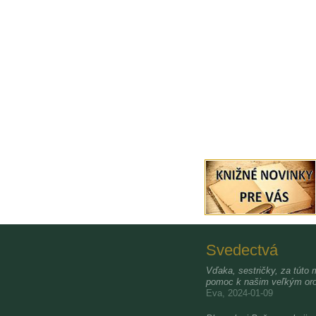
Svedectvá
Vďaka, sestričky, za túto 
pomoc k našim veľkým oro
Eva, 2024-01-09