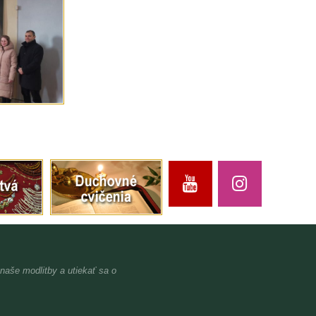
 naše modlitby a utiekať sa o