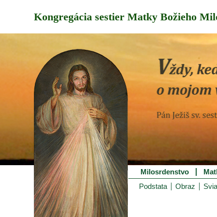
Kongregácia sestier Matky Božieho Mil
Milosrdenstvo
Mat
Podstata
Obraz
Svia