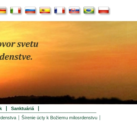
k
Sanktuáriá
rdenstva
Šírenie úcty k Božiemu milosrdenstvu