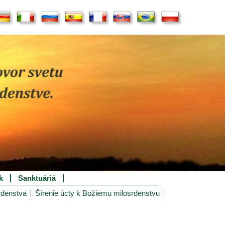
k
Sanktuáriá
rdenstva
Šírenie úcty k Božiemu milosrdenstvu