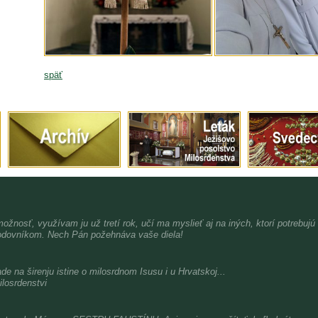
späť
možnosť, využívam ju už tretí rok, učí ma myslieť aj na iných, ktorí potrebujú
dovníkom. Nech Pán požehnáva vaše diela!
de na širenju istine o milosrdnom Isusu i u Hrvatskoj...
ilosrdenstvi