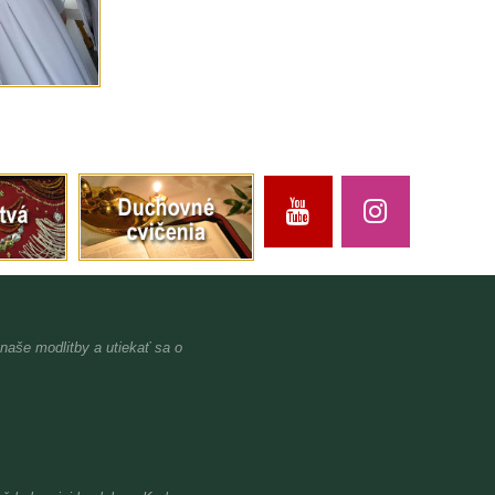
 naše modlitby a utiekať sa o