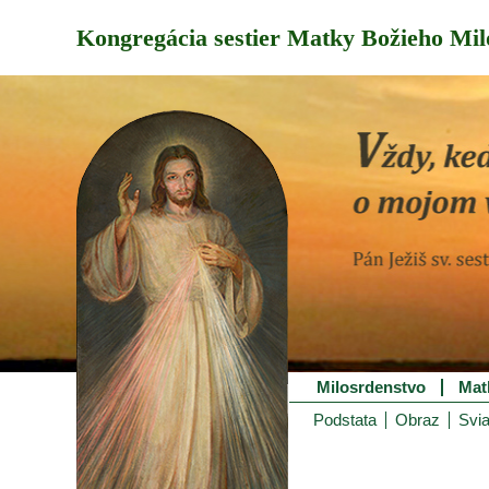
Kongregácia sestier Matky Božieho Mil
Milosrdenstvo
Mat
Podstata
Obraz
Svia