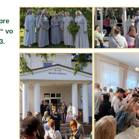
pre
“ vo
3.