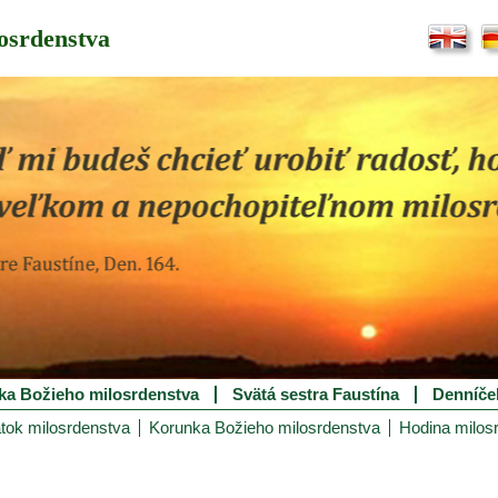
osrdenstva
ka Božieho milosrdenstva
Svätá sestra Faustína
Denníče
tok milosrdenstva
Korunka Božieho milosrdenstva
Hodina milos