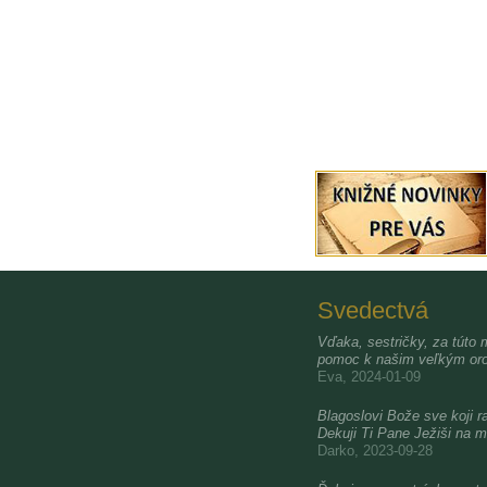
Svedectvá
Vďaka, sestričky, za túto 
pomoc k našim veľkým oro
Eva, 2024-01-09
Blagoslovi Bože sve koji ra
Dekuji Ti Pane Ježiši na m
Darko, 2023-09-28